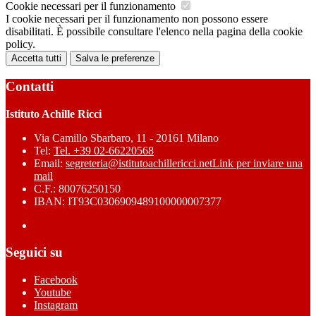
Cookie necessari per il funzionamento
I cookie necessari per il funzionamento non possono essere
disabilitati. È possibile consultare l'elenco nella pagina della cookie
policy.
Accetta tutti
Salva le preferenze
Contatti
Istituto Achille Ricci
Via Camillo Sbarbaro, 11 - 20161 Milano
Tel:
Tel. +39 02-66220568
Email:
segreteria@istitutoachillericci.net
Link per inviare una
mail
C.F.: 80076250150
IBAN: IT93C0306909489100000007377
Seguici su
Facebook
Youtube
Instagram