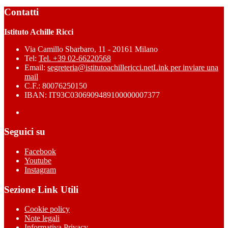
Contatti
Istituto Achille Ricci
Via Camillo Sbarbaro, 11 - 20161 Milano
Tel:
Tel. +39 02-66220568
Email:
segreteria@istitutoachillericci.net
Link per inviare una
mail
C.F.: 80076250150
IBAN: IT93C0306909489100000007377
Seguici su
Facebook
Youtube
Instagram
Sezione Link Utili
Cookie policy
Note legali
Informativa Privacy