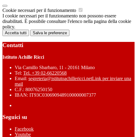
Cookie necessari per il funzionamento
I cookie necessari per il funzionamento non possono essere
disabilitati. È possibile consultare l'elenco nella pagina della cookie
policy.
Accetta tutti
Salva le preferenze
Contatti
Istituto Achille Ricci
Via Camillo Sbarbaro, 11 - 20161 Milano
Tel:
Tel. +39 02-66220568
Email:
segreteria@istitutoachillericci.net
Link per inviare una
mail
C.F.: 80076250150
IBAN: IT93C0306909489100000007377
Seguici su
Facebook
Youtube