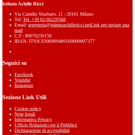
Istituto Achille Ricci
Via Camillo Sbarbaro, 11 - 20161 Milano
Tel:
Tel. +39 02-66220568
Email:
segreteria@istitutoachillericci.net
Link per inviare una
mail
C.F.: 80076250150
IBAN: IT93C0306909489100000007377
Seguici su
Facebook
Youtube
Instagram
Sezione Link Utili
Cookie policy
Note legali
Informativa Privacy
Ufficio Relazioni con il Pubblico
Dichiarazione di accessibilità