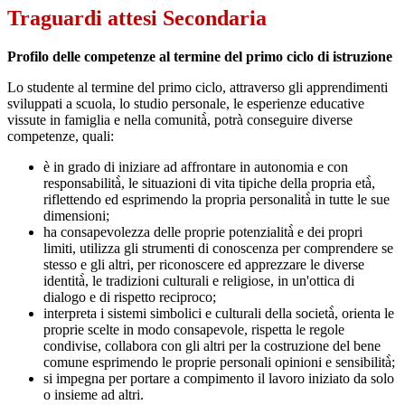
Traguardi attesi Secondaria
Profilo delle competenze al termine del primo ciclo di istruzione
Lo studente al termine del primo ciclo, attraverso gli apprendimenti
sviluppati a scuola, lo studio personale, le esperienze educative
vissute in famiglia e nella comunità̀, potrà conseguire diverse
competenze, quali:
è in grado di iniziare ad affrontare in autonomia e con
responsabilità̀, le situazioni di vita tipiche della propria età̀,
riflettendo ed esprimendo la propria personalità̀ in tutte le sue
dimensioni;
ha consapevolezza delle proprie potenzialità̀ e dei propri
limiti, utilizza gli strumenti di conoscenza per comprendere se
stesso e gli altri, per riconoscere ed apprezzare le diverse
identità̀, le tradizioni culturali e religiose, in un'ottica di
dialogo e di rispetto reciproco;
interpreta i sistemi simbolici e culturali della società̀, orienta le
proprie scelte in modo consapevole, rispetta le regole
condivise, collabora con gli altri per la costruzione del bene
comune esprimendo le proprie personali opinioni e sensibilità̀;
si impegna per portare a compimento il lavoro iniziato da solo
o insieme ad altri.