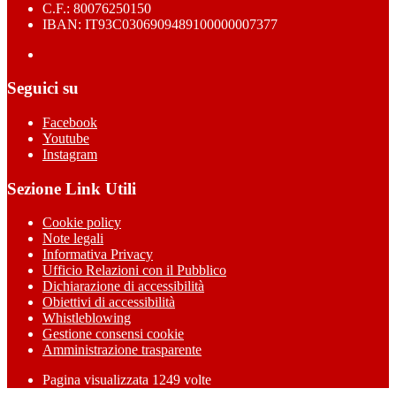
C.F.: 80076250150
IBAN: IT93C0306909489100000007377
Seguici su
Facebook
Youtube
Instagram
Sezione Link Utili
Cookie policy
Note legali
Informativa Privacy
Ufficio Relazioni con il Pubblico
Dichiarazione di accessibilità
Obiettivi di accessibilità
Whistleblowing
Gestione consensi cookie
Amministrazione trasparente
Pagina visualizzata
1249
volte